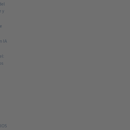
del
e y
de
n IA
el:
os
elOS