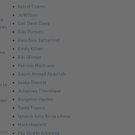
Astrid Thams
Jo Wilson
en
Gail Davis Davis
ones
Alex Ponseti
Dani Dios Zetterlind
Emily Kilner
ive
Bill Ullman
Patricio Misitrano
Basim Ahmed Abdullah
Saidja Drentje
n IA
Johannes Thomhave
Benjamin Hanley
ádel
Tarek Francis
Ignacio Soto Borja y Anda
Mark Hewlett
 con
Pau Vergés Albareda