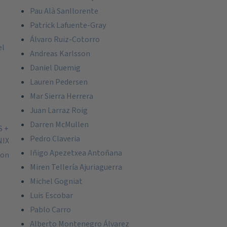
Pau Alà Sanllorente
Patrick Lafuente-Gray
Álvaro Ruiz-Cotorro
el
Andreas Karlsson
Daniel Duemig
Lauren Pedersen
Mar Sierra Herrera
Juan Larraz Roig
Darren McMullen
S +
Pedro Claveria
NIX
Iñigo Apezetxea Antoñana
ion
Miren Tellería Ajuriaguerra
Michel Gogniat
Luis Escobar
Pablo Carro
Alberto Montenegro Álvarez