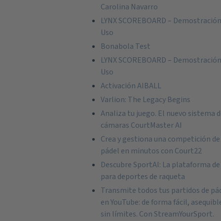
Carolina Navarro
LYNX SCOREBOARD – Demostración
Uso
Bonabola Test
LYNX SCOREBOARD – Demostración
Uso
Activación AIBALL
Varlion: The Legacy Begins
Analiza tu juego. El nuevo sistema 
cámaras CourtMaster AI
Crea y gestiona una competición de
pádel en minutos con Court22
Descubre SportAI: La plataforma de
para deportes de raqueta
Transmite todos tus partidos de pá
en YouTube: de forma fácil, asequibl
sin límites. Con StreamYourSport.