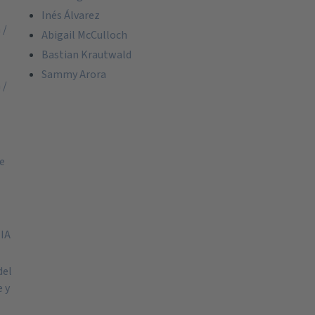
Inés Álvarez
 /
Abigail McCulloch
Bastian Krautwald
Sammy Arora
 /
de
 IA
del
e y