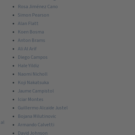
Rosa Jiménez Cano
Simon Pearson
Alan Flatt
Koen Bosma
Anton Brams
Ali Al Arif
Diego Campos
Hale Yildiz
Naomi Nicholl
Koji Nakatsuka
Jaume Campistol
Iciar Montes
Guillermo Alcaide Justel
Bojana Milutinovic
 al
Armando Calvetti
David Johnson