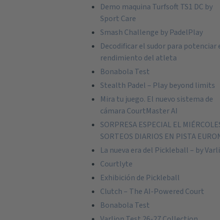
Demo maquina Turfsoft TS1 DC by
Sport Care
Smash Challenge by PadelPlay
Decodificar el sudor para potenciar 
rendimiento del atleta
Bonabola Test
Stealth Padel – Play beyond limits
Mira tu juego. El nuevo sistema de
cámara CourtMaster AI
SORPRESA ESPECIAL EL MIÉRCOLE
SORTEOS DIARIOS EN PISTA EURO
La nueva era del Pickleball – by Varl
Courtlyte
Exhibición de Pickleball
Clutch – The AI-Powered Court
Bonabola Test
Varlion Test 26-27 Collection