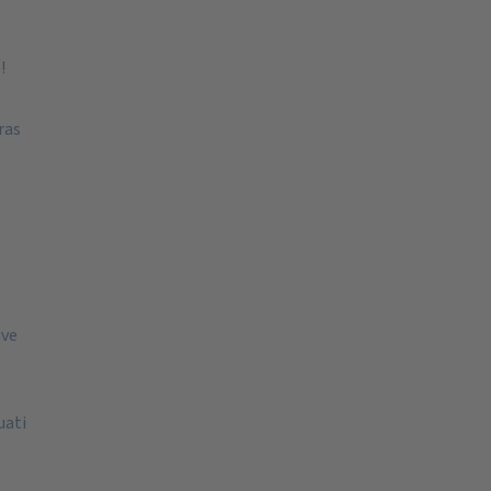
!
ras
ive
uati