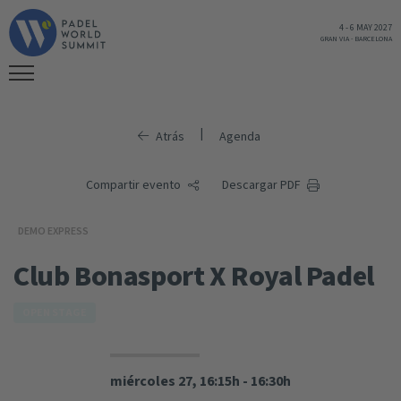
4
-
6 MAY 2027
GRAN VIA
-
BARCELONA
|
Atrás
Agenda
Compartir evento
Descargar PDF
DEMO EXPRESS
Club Bonasport X Royal Padel
OPEN STAGE
miércoles 27, 16:15h - 16:30h