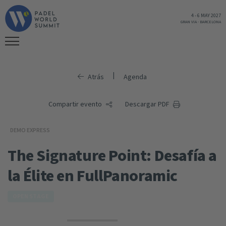
4
-
6 MAY 2027
GRAN VIA
-
BARCELONA
|
Atrás
Agenda
Compartir evento
Descargar PDF
DEMO EXPRESS
The Signature Point: Desafía a
la Élite en FullPanoramic
OPEN STAGE