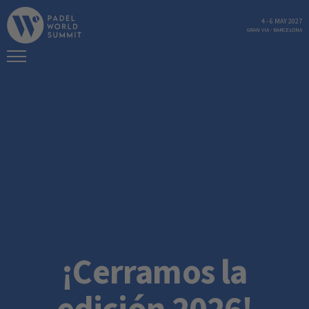
4
-
6 MAY 2027
GRAN VIA
-
BARCELONA
¡Cerramos la