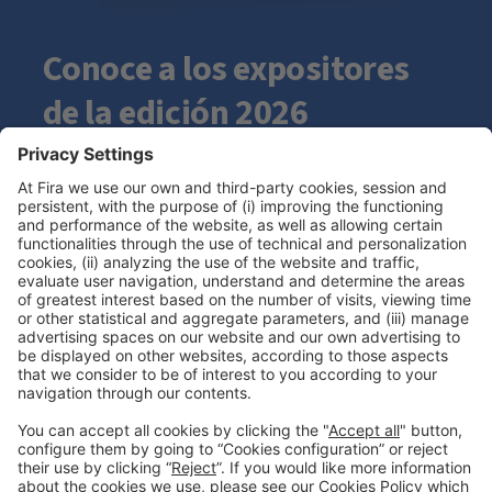
Conoce a los expositores
de la edición 2026
VER EXPOSITORES
AGENDA 2026
100+ ponentes.
Tres días de conversaciones
que han marcado el futuro
del pádel.