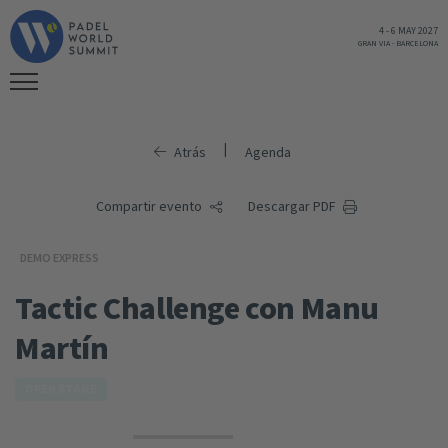
4
-
6 MAY 2027
GRAN VIA
-
BARCELONA
|
Atrás
Agenda
Compartir evento
Descargar PDF
DEMO EXPRESS
Tactic Challenge con Manu
Martín
OPEN STAGE