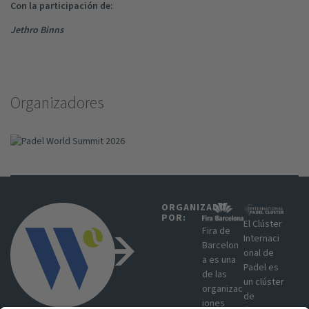
Con la participación de:
Jethro Binns
Organizadores
ORGANIZADO
POR:​
El Clúster
Fira de
Internaci
Barcelon
onal de
a es una
Padel es
de las
un clúster
organizac
de
iones