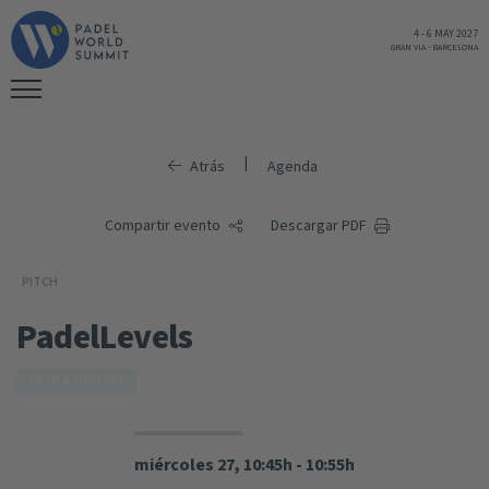
4
-
6 MAY 2027
GRAN VIA
-
BARCELONA
|
Atrás
Agenda
Compartir evento
Descargar PDF
PITCH
PadelLevels
TECH & DIGITAL
miércoles 27, 10:45h - 10:55h