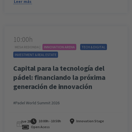
Leer más
10:00h
MESA REDONDA |
INNOVATION ARENA
TECH & DIGITAL
INVESTMENT & REAL ESTATE
Capital para la tecnología del
pádel: financiando la próxima
generación de innovación
#Padel World Summit 2026
10:00h - 10:50h
Innovation Stage
Jue 28
Open Acess