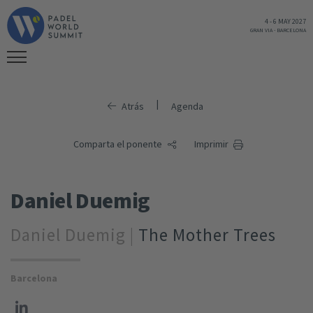
4
-
6 MAY 2027
GRAN VIA
-
BARCELONA
|
Atrás
Agenda
Comparta el ponente
Imprimir
Daniel Duemig
Daniel Duemig |
The Mother Trees
Barcelona