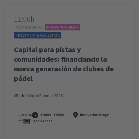
11:00h
MESA REDONDA |
INNOVATION ARENA
INVESTMENT & REAL ESTATE
Capital para pistas y
comunidades: financiando la
nueva generación de clubes de
pádel
#Padel World Summit 2026
11:00h - 11:50h
Innovation Stage
Mar 26
Open Acess