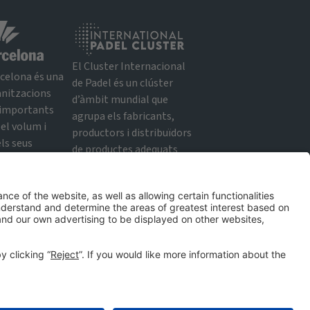
El Cluster Internacional
rcelona és una
de Padel és un clúster
anitzacions
d’àmbit mundial que
 importants
agrupa els fabricants,
el volum i
productors i distribuïdors
els seus
de productes adequats
nts, els seus
per a l’esport del padel.
la seva
Clúster Internacional
a organitzativa
de Padel
nalitat.
arcelona