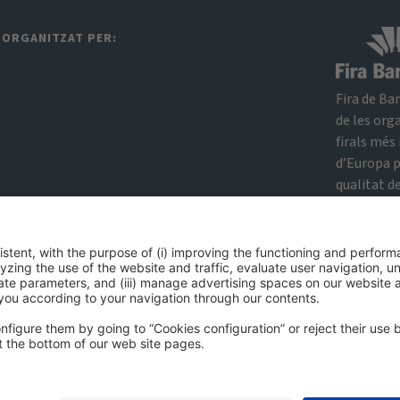
ORGANITZAT PER:​
Fira de Ba
de les org
firals més
d’Europa p
qualitat d
esdevenime
recintes i 
experiènci
i professio
Fira de B
Informació general
Avís legal
Política de privacitat
Política de cookies