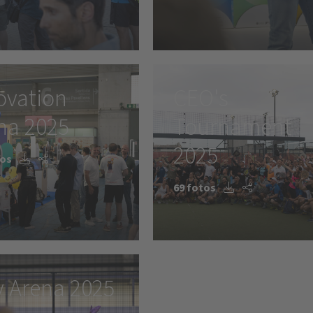
ovation
CEO's
na 2025
Tournament
2025
tos
69 fotos
y Arena 2025