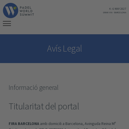
4
-
6 MAY 2027
GRAN VIA
-
BARCELONA
Avís Legal
Informació general
Titularitat del portal
FIRA BARCELONA
amb domicili a Barcelona, Avinguda Reina Mº