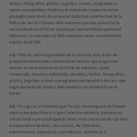
textos, fotografies, gràfics, logotips, icones, programari o
signes susceptibles d'utilització industrial i comercial estan
protegits pels drets de propietat industrial i intel·lectual de la
FIRA o de tercers titulars dels mateixos que han autoritzat la
seva inclusió en el Portal. Queda per tant prohibida qualsevol
utilització i/o reproducció dels mateixos sense consentiment
exprés de la FIRA.
2.2.-
FIRA no serà responsable de la infracció dels drets de
propietat intel·lectual o industrial de tercers que poguessin
derivar-se de la inclusió en el Portal de marques, noms
comercials, dissenys industrials, dissenys, textos, fotografies,
gràfics, logotips, icones o programari pertanyent a tercers que
hagin declarat ser titulars dels mateixos en incloure'ls en el
Portal.
2.3.-
En cap cas s'entendrà que l'accés i la navegació de l'Usuari
implica una autorització o que s'efectua renúncia, transmissió,
cessió total o parcial d'aquests drets ni la concessió de cap dret
ni expectativa de dret, i en concret, de l'alteració,
transformació, explotació, reproducció, distribució o