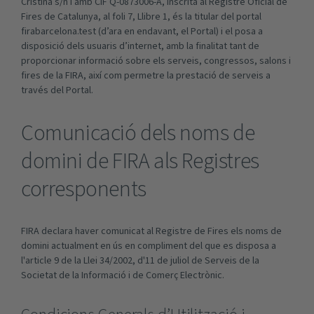
Cristina s/n i amb CIF Q-0873006-A, inscrita al Registre Oficial de
Fires de Catalunya, al foli 7, Llibre 1, és la titular del portal
firabarcelona.test (d’ara en endavant, el Portal) i el posa a
disposició dels usuaris d’internet, amb la finalitat tant de
proporcionar informació sobre els serveis, congressos, salons i
fires de la FIRA, així com permetre la prestació de serveis a
través del Portal.
Comunicació dels noms de
domini de FIRA als Registres
corresponents
FIRA declara haver comunicat al Registre de Fires els noms de
domini actualment en ús en compliment del que es disposa a
l'article 9 de la Llei 34/2002, d'11 de juliol de Serveis de la
Societat de la Informació i de Comerç Electrònic.