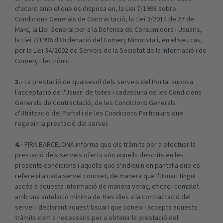
d'acord amb el que es disposa en, la Llei 7/1998 sobre
Condicions Generals de Contractació, la Llei 3/2014 de 27 de
Març, la Llei General per a la Defensa de Consumidors i Usuaris,
la Llei 7/1996 d'Ordenació del Comerç Minorista i, en el seu cas,
per la Llei 34/2002 de Serveis de la Societat de la Informació i de
Comerç Electrònic.
3.-
La prestació de qualsevol dels serveis del Portal suposa
l'acceptació de l'Usuari de totes i cadascuna de les Condicions
Generals de Contractació, de les Condicions Generals
d'Utilització del Portal i de les Condicions Particulars que
regeixin la prestació del servei.
4.-
FIRA BARCELONA informa que els tràmits per a efectuar la
prestació dels serveis oferts són aquells descrits en les
presents condicions i aquells que s'indiquin en pantalla que es
refereixi a cada servei concret, de manera que l'Usuari tingui
accés a aquesta informació de manera veraç, eficaç i complet
amb una antelació mínima de tres dies a la contractació del
servei i declarant aquest Usuari que coneix i accepta aquests
tràmits com a necessaris per a obtenir la prestació del