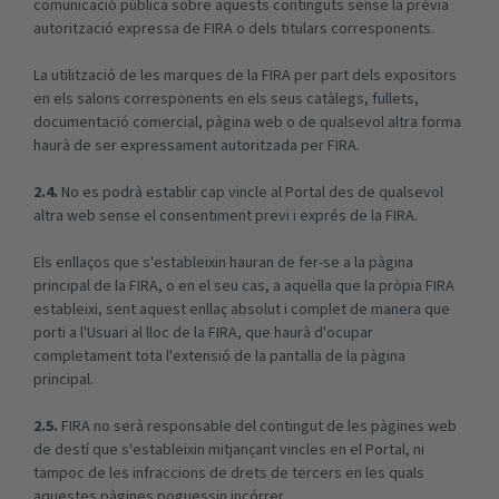
comunicació pública sobre aquests continguts sense la prèvia
autorització expressa de FIRA o dels titulars corresponents.
La utilització de les marques de la FIRA per part dels expositors
en els salons corresponents en els seus catàlegs, fullets,
documentació comercial, pàgina web o de qualsevol altra forma
haurà de ser expressament autoritzada per FIRA.
2.4.
No es podrà establir cap vincle al Portal des de qualsevol
altra web sense el consentiment previ i exprés de la FIRA.
Els enllaços que s'estableixin hauran de fer-se a la pàgina
principal de la FIRA, o en el seu cas, a aquella que la pròpia FIRA
estableixi, sent aquest enllaç absolut i complet de manera que
porti a l'Usuari al lloc de la FIRA, que haurà d'ocupar
completament tota l'extensió de la pantalla de la pàgina
principal.
2.5.
FIRA no serà responsable del contingut de les pàgines web
de destí que s'estableixin mitjançant vincles en el Portal, ni
tampoc de les infraccions de drets de tercers en les quals
aquestes pàgines poguessin incórrer.