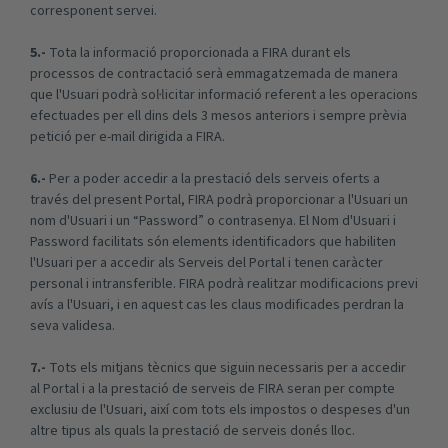
corresponent servei.
5.-
Tota la informació proporcionada a FIRA durant els
processos de contractació serà emmagatzemada de manera
que l'Usuari podrà sol·licitar informació referent a les operacions
efectuades per ell dins dels 3 mesos anteriors i sempre prèvia
petició per e-mail dirigida a FIRA.
6.-
Per a poder accedir a la prestació dels serveis oferts a
través del present Portal, FIRA podrà proporcionar a l'Usuari un
nom d'Usuari i un “Password” o contrasenya. El Nom d'Usuari i
Password facilitats són elements identificadors que habiliten
l'Usuari per a accedir als Serveis del Portal i tenen caràcter
personal i intransferible. FIRA podrà realitzar modificacions previ
avís a l'Usuari, i en aquest cas les claus modificades perdran la
seva validesa.
7.-
Tots els mitjans tècnics que siguin necessaris per a accedir
al Portal i a la prestació de serveis de FIRA seran per compte
exclusiu de l'Usuari, així com tots els impostos o despeses d'un
altre tipus als quals la prestació de serveis donés lloc.