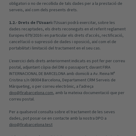
obligatori o no de recollida de tals dades per a la prestació de
serveis, així com dels presents drets.
1.2.- Drets de l'Usuari:
l'Usuari podrà exercitar, sobre les
dades recaptades, els drets reconeguts en el referit reglament
Europeu 679/2016 i en particular els drets d'accés, rectificació,
cancel·lació o supressió de dades i oposició, així com el de
portabilitat i limitació del tractament en el seu cas.
L'exercici dels drets anteriorment indicats es pot fer per correu
postal, adjuntant còpia del DNI o passaport; davant FIRA
INTERNACIONAL DE BARCELONA amb domicili a Av. Reina Mª
Cristina s/n 08004 Barcelona, Departament CRM Serveis de
Màrqueting, o per correu electrònic, a l'adreça
dpo@firabarcelona.com
, amb la mateixa documentació que per
correu postal.
Per a qualsevol consulta sobre el tractament de les seves
dades, pot posar-se en contacte amb la nostra DPO a
dpo@firabarcelona.test