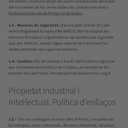
Així mateix, vostè pot dirigir les seves reclamacions derivades
del tractament de les seves dades de caràcter personal a
l'Agència Espanyola de Protecció de Dades
.
1.3.- Mesures de seguretat:
d'acord amb l'article 25.2 del
referit Reglament Europeu FIRA BARCELONA ha adoptat les
mesures tècniques i organitzatives apropiades per a garantir
que, per defecte, només siguin objecte de tractament les
dades personals que siguin necessàries.
1.4.- Cookies:
l'ús de cookies a través del Portal es regirà pel
que s'estableix en la Política de Cookies, accessible en tot
moment des del Portal, formant part del present Avís Legal.
Propietat Industrial i
Intel·lectual. Política d'enllaços
2.1.-
Tots els continguts inclosos dins el Portal, i en particular
les marques, noms comercials, dissenys industrials, dissenys,