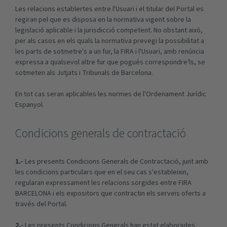
Les relacions establertes entre l'Usuari i el titular del Portal es
regiran pel que es disposa en la normativa vigent sobre la
legislació aplicable i la jurisdicció competent. No obstant això,
per als casos en els quals la normativa prevegi la possibilitat a
les parts de sotmetre's a un fur, la FIRA i l'Usuari, amb renúncia
expressa a qualsevol altre fur que pogués correspondre'ls, se
sotmeten als Jutjats i Tribunals de Barcelona.
En tot cas seran aplicables les normes de l'Ordenament Jurídic
Espanyol.
Condicions generals de contractació
1.-
Les presents Condicions Generals de Contractació, junt amb
les condicions particulars que en el seu cas s'estableixin,
regularan expressament les relacions sorgides entre FIRA
BARCELONA i els expositors que contractin els serveis oferts a
través del Portal.
2.-
Les presents Condicions Generals han estat elaborades