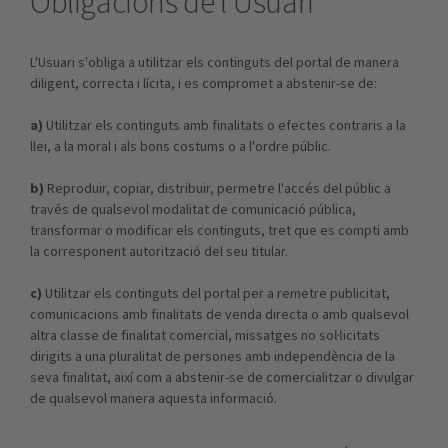
Obligacions de l’Usuari
L'Usuari s'obliga a utilitzar els continguts del portal de manera
diligent, correcta i lícita, i es compromet a abstenir-se de:
a)
Utilitzar els continguts amb finalitats o efectes contraris a la
llei, a la moral i als bons costums o a l'ordre públic.
b)
Reproduir, copiar, distribuir, permetre l'accés del públic a
través de qualsevol modalitat de comunicació pública,
transformar o modificar els continguts, tret que es compti amb
la corresponent autorització del seu titular.
c)
Utilitzar els continguts del portal per a remetre publicitat,
comunicacions amb finalitats de venda directa o amb qualsevol
altra classe de finalitat comercial, missatges no sol·licitats
dirigits a una pluralitat de persones amb independència de la
seva finalitat, així com a abstenir-se de comercialitzar o divulgar
de qualsevol manera aquesta informació.