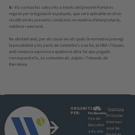
8.-
Els contractes subscrits a través del present Portal es
regiran per la legislació espanyola, que serà aplicable en el no
recollit en les presents condicions en matèria d'interpretació,
validesa i execució.
No obstant això, per als casos en els quals la normativa prevegi
la possibilitat a les parts de sotmetre's a un fur, la FIRA i l'Usuari,
amb renúncia expressa a qualsevol altre fur que pogués
correspondre'ls, se sotmeten als Jutjats i Tribunals de
Barcelona.
ORGANITZAT
PER:​
El Cluster
Fira de
Internaci
Barcelon
onal de
a és una
Padel és