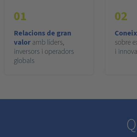
01
02
Relacions de gran
Coneix
valor
amb líders,
sobre e
inversors i operadors
i innova
globals
Q