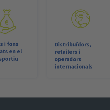
s i fons
Distribuïdors,
ats en el
retailers i
sportiu
operadors
internacionals