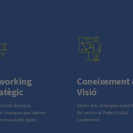
working
Coneixement
atègic
Visió
a amb decisors,
Aprèn dels principals exper
s i marques que lideren
del sector al Padel Global
formació del pàdel.
Conference.