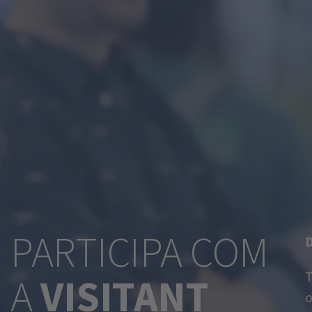
PARTICIPA COM
D
T
A
VISITANT
o