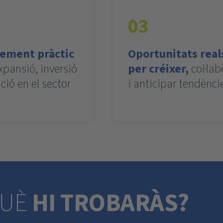
03
ement pràctic
Oportunitats real
xpansió, inversió
per créixer,
col·lab
ció en el sector
i anticipar tendènci
UÈ
HI TROBARÀS?