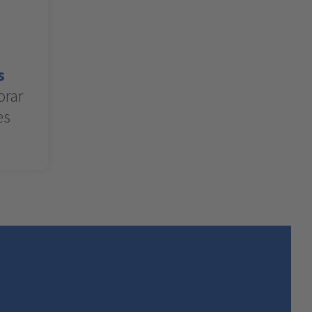
s
orar
es