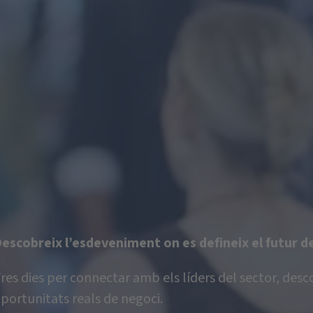
escobreix l’esdeveniment on es defineix el futur de
res dies per connectar amb els líders del sector, desco
portunitats reals de negoci.