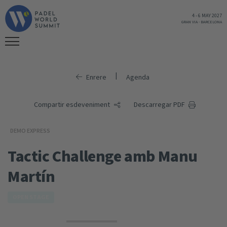
4
-
6 MAY 2027
GRAN VIA
-
BARCELONA
|
Enrere
Agenda
Compartir esdeveniment
Descarregar PDF
DEMO EXPRESS
Tactic Challenge amb Manu
Martín
OPEN STAGE