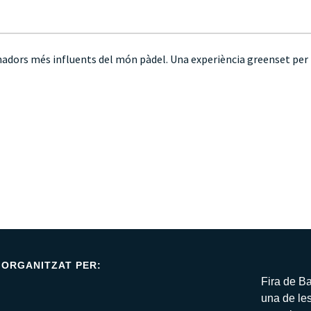
enadors més influents del món pàdel. Una experiència greenset per mi
ORGANITZAT PER:​
Fira de B
una de le