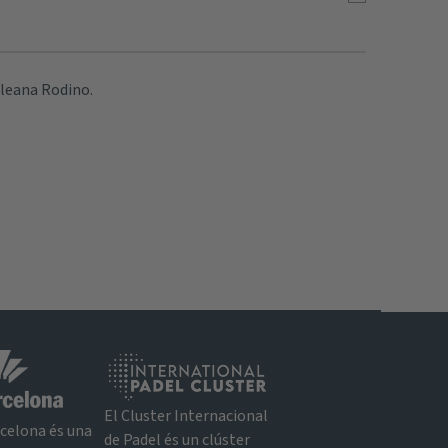
Eleana Rodino.
El Cluster Internacional
rcelona és una
de Padel és un clúster