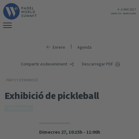
4
-
6 MAY 2027
GRAN VIA
-
BARCELONA
|
Enrere
Agenda
Compartir esdeveniment
Descarregar PDF
PARTIT D'EXHIBICIÓ
Exhibició de pickleball
OPEN STAGE
Dimecres 27, 10:15h - 11:00h