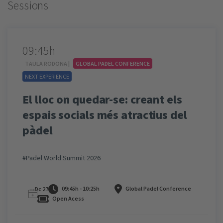
Sessions
09:45h
TAULA RODONA |
GLOBAL PADEL CONFERENCE
NEXT EXPERIENCE
El lloc on quedar-se: creant els
espais socials més atractius del
pàdel
#Padel World Summit 2026
09:45h - 10:25h
Global Padel Conference
Dc 27
Open Acess