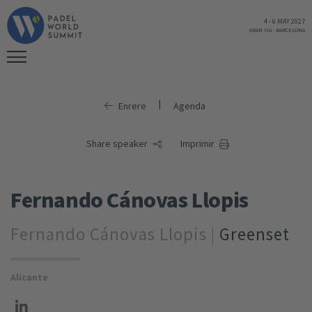
4
-
6 MAY 2027
GRAN VIA
-
BARCELONA
|
Enrere
Agenda
Share speaker
Imprimir
Fernando Cánovas Llopis
Fernando Cánovas Llopis |
Greenset
Alicante