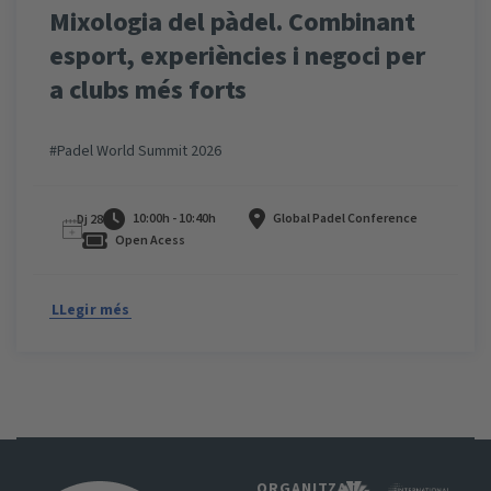
Mixologia del pàdel. Combinant
esport, experiències i negoci per
a clubs més forts
#Padel World Summit 2026
10:00h - 10:40h
Global Padel Conference
Dj 28
Open Acess
LLegir més
ORGANITZAT