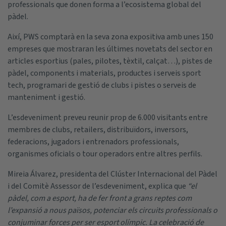
professionals que donen forma a l’ecosistema global del
pàdel.
Així, PWS comptarà en la seva zona expositiva amb unes 150
empreses que mostraran les últimes novetats del sector en
articles esportius (pales, pilotes, tèxtil, calçat…), pistes de
pàdel, components i materials, productes i serveis sport
tech, programari de gestió de clubs i pistes o serveis de
manteniment i gestió.
L’esdeveniment preveu reunir prop de 6.000 visitants entre
membres de clubs, retailers, distribuïdors, inversors,
federacions, jugadors i entrenadors professionals,
organismes oficials o tour operadors entre altres perfils.
Mireia Álvarez, presidenta del Clúster Internacional del Pàdel
i del Comitè Assessor de l’esdeveniment, explica que
“el
pàdel, com a esport, ha de fer front a grans reptes com
l’expansió a nous països, potenciar els circuits professionals o
conjuminar forces per ser esport olímpic. La celebració de