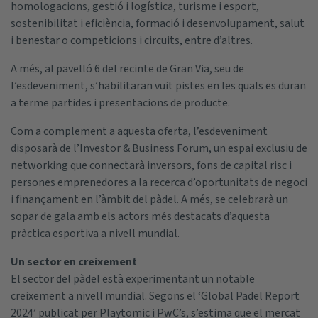
homologacions, gestió i logística, turisme i esport,
sostenibilitat i eficiència, formació i desenvolupament, salut
i benestar o competicions i circuits, entre d’altres.
A més, al pavelló 6 del recinte de Gran Via, seu de
l’esdeveniment, s’habilitaran vuit pistes en les quals es duran
a terme partides i presentacions de producte.
Com a complement a aquesta oferta, l’esdeveniment
disposarà de l’Investor & Business Forum, un espai exclusiu de
networking que connectarà inversors, fons de capital risc i
persones emprenedores a la recerca d’oportunitats de negoci
i finançament en l’àmbit del pàdel. A més, se celebrarà un
sopar de gala amb els actors més destacats d’aquesta
pràctica esportiva a nivell mundial.
Un sector en creixement
El sector del pàdel està experimentant un notable
creixement a nivell mundial. Segons el ‘Global Padel Report
2024’ publicat per Playtomic i PwC’s, s’estima que el mercat