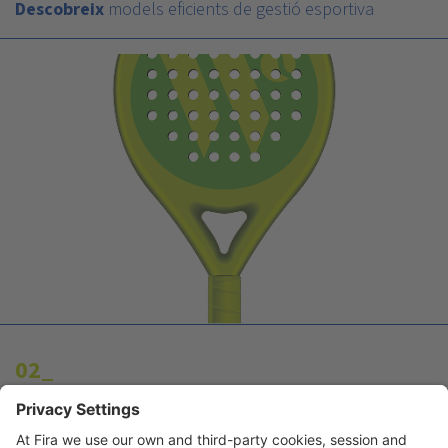
Descobreix
models eficients de gestió esportiva
02_
Optimitza
l’ús dels equipaments públics