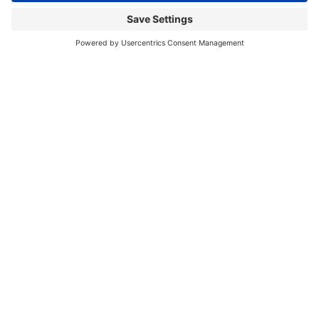
05_
Aprèn de casos reals
d’altres municipis