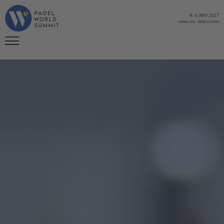
4
-
6 MAY 2027
GRAN VIA
-
BARCELONA