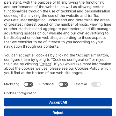
03_
Coneix
solucions sostenibles
i escalables
04_
Connecta
amb proveïdors i operadors especialitzats