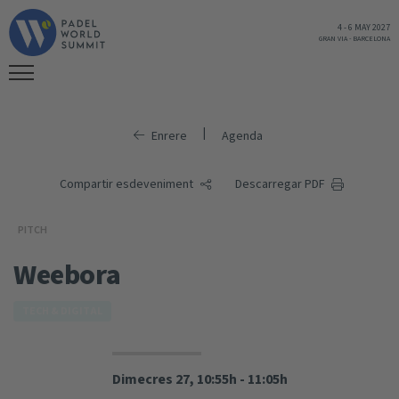
4
-
6 MAY 2027
GRAN VIA
-
BARCELONA
|
Enrere
Agenda
Compartir esdeveniment
Descarregar PDF
PITCH
Weebora
TECH & DIGITAL
Dimecres 27, 10:55h - 11:05h