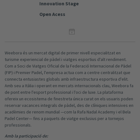
Innovation Stage
Open Acess
Weebora és un mercat digital de primer nivell especialitzat en
turisme experiencial de pàdel i viatges esportius d'alt rendiment.
Com a Soci de Viatges Oficial de la Federació Internacional de Pàdel
(FIP) i Premier Padel, l'empresa actua com a centre centralitzat que
connecta entusiastes globals amb infraestructura esportiva d'elit.
Amb seu a Itàlia i operant en mercats internacionals clau, Weebora fa
de pont entre l'esport professional i l'oci de luxe. La plataforma
ofereix un ecosistema de finestreta única curat on els usuaris poden
reservar vacances integrals de pàdel, des de clíniques intensives en
acadèmies de renom mundial —com la Rafa Nadal Academy i el Bela
Padel Center— fins a paquets de viatge exclusius per a tornejos
professionals.
Amb la participació de: