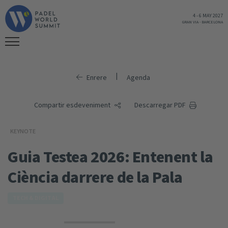
4
-
6 MAY 2027
GRAN VIA
-
BARCELONA
|
Enrere
Agenda
Compartir esdeveniment
Descarregar PDF
KEYNOTE
Guia Testea 2026: Entenent la
Ciència darrere de la Pala
TECH & DIGITAL