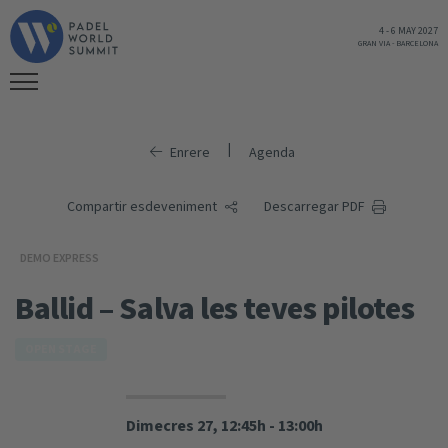
4
-
6 MAY 2027
GRAN VIA
-
BARCELONA
|
Enrere
Agenda
Compartir esdeveniment
Descarregar PDF
DEMO EXPRESS
Ballid – Salva les teves pilotes
OPEN STAGE
Dimecres 27, 12:45h - 13:00h