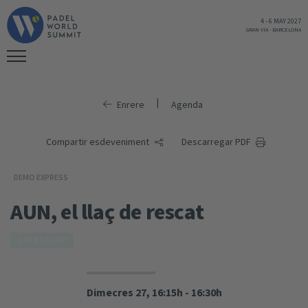
4
-
6 MAY 2027
GRAN VIA
-
BARCELONA
|
Enrere
Agenda
Compartir esdeveniment
Descarregar PDF
DEMO EXPRESS
AUN, el llaç de rescat
OPEN STAGE
Dimecres 27, 16:15h - 16:30h