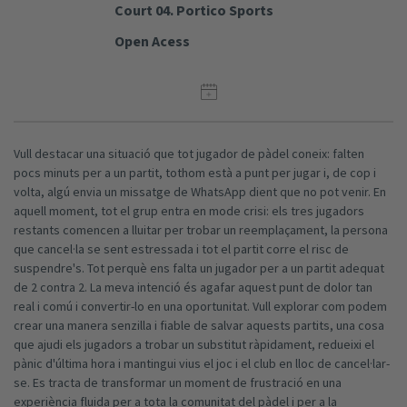
Court 04. Portico Sports
Open Acess
Vull destacar una situació que tot jugador de pàdel coneix: falten
pocs minuts per a un partit, tothom està a punt per jugar i, de cop i
volta, algú envia un missatge de WhatsApp dient que no pot venir. En
aquell moment, tot el grup entra en mode crisi: els tres jugadors
restants comencen a lluitar per trobar un reemplaçament, la persona
que cancel·la se sent estressada i tot el partit corre el risc de
suspendre's. Tot perquè ens falta un jugador per a un partit adequat
de 2 contra 2. La meva intenció és agafar aquest punt de dolor tan
real i comú i convertir-lo en una oportunitat. Vull explorar com podem
crear una manera senzilla i fiable de salvar aquests partits, una cosa
que ajudi els jugadors a trobar un substitut ràpidament, redueixi el
pànic d'última hora i mantingui vius el joc i el club en lloc de cancel·lar-
se. Es tracta de transformar un moment de frustració en una
experiència fluida per a tota la comunitat del pàdel i per a la